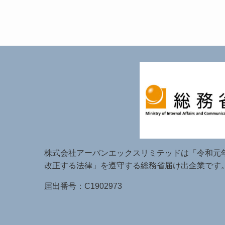
株式会社アーバンエックスリミテッドは「令和元
改正する法律」を遵守する総務省届け出企業です
届出番号：C1902973